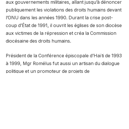
aux gouvernements militaires, allant jusqu’à dénoncer
publiquement les violations des droits humains devant
l’ONU dans les années 1990. Durant la crise post-
coup d’État de 1991, il ouvrit les églises de son diocèse
aux victimes de la répression et créa la Commission
diocésaine des droits humains.
Président de la Conférence épiscopale d’Haïti de 1993
à 1999, Mgr Romélus fut aussi un artisan du dialogue
politique et un promoteur de projets de
développement local, de la construction d’écoles à la
mise en place de coopératives agricoles.
Récompensé par le Prix des droits de l’homme des
Nations unies en 1994 et fait Commandeur de l’Ordre
national Honneur et Mérite en 2007, il restera dans les
mémoires comme un pasteur proche des pauvres,