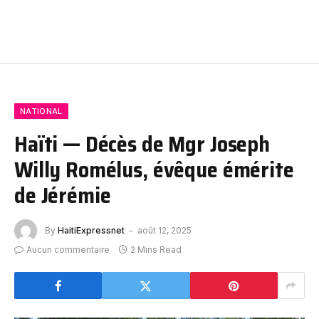
NATIONAL
Haïti — Décès de Mgr Joseph
Willy Romélus, évêque émérite
de Jérémie
By
HaitiExpressnet
août 12, 2025
Aucun commentaire
2 Mins Read