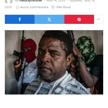
By
HaitiExpressnet
août 14, 2025
Updated:
août 14,
2025
Aucun commentaire
1 Min Read