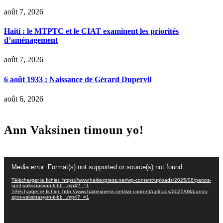
août 7, 2026
Haïti : le MTPTC et le CIAT examinent les priorités
d’aménagement
août 7, 2026
6 août 1933 : Naissance de Gérard Dupervil
août 6, 2026
Ann Vaksinen timoun yo!
Lecteur
Media error: Format(s) not supported or source(s) not found
vidéo
Télécharger le fichier: https://www.haitiexpress.net/wp-content/uploads/2025/08/panos-
spot-vaksinasyon-ti-bb_.mp4?_=1
Télécharger le fichier: http://www.haitiexpress.net/wp-content/uploads/2025/08/panos-
spot-vaksinasyon-ti-bb_.mp4?_=1