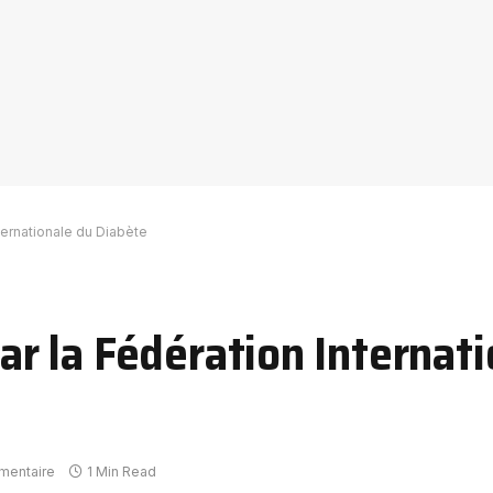
ernationale du Diabète
 la Fédération Internati
mentaire
1 Min Read