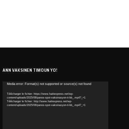
ANN VAKSINEN TIMOUN YO!
Lecteur
Media error: Format(s) not supported or source(s) not found
vidéo
Télécharger le fichier: https://www.haitiexpress.net/wp-
content/uploads/2025/08/panos-spot-vaksinasyon-ti-bb_.mp4?_=1
Télécharger le fichier: http://www.haitiexpress.net/wp-
content/uploads/2025/08/panos-spot-vaksinasyon-ti-bb_.mp4?_=1