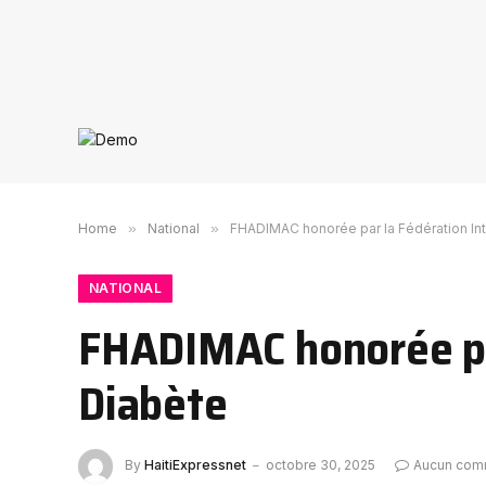
Home
»
National
»
FHADIMAC honorée par la Fédération Int
NATIONAL
FHADIMAC honorée par
Diabète
By
HaitiExpressnet
octobre 30, 2025
Aucun com