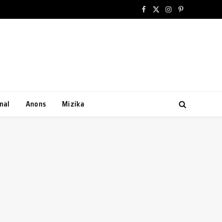
Facebook
X
Instagram
Pinterest
(Twitter)
nal
Anons
Mizika