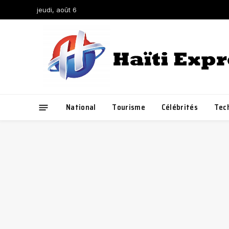
jeudi, août 6
National
Tourisme
Célébrités
Tec