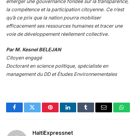
émerger une gouvernance fondée sur la transparence,
la compétence et la participation citoyenne. Ce n’est
qu’à ce prix que la nation pourra mobiliser
efficacement ses ressources humaines et tracer une
voie de développement réellement collective.
Par M. Kesnel BELEJAN
Citoyen engagé
Doctorant en science politique, spécialiste en
management du DD et Études Environnementales
Facebook
Twitter
Pinterest
LinkedIn
Tumblr
Email
Whats
HaitiExpressnet