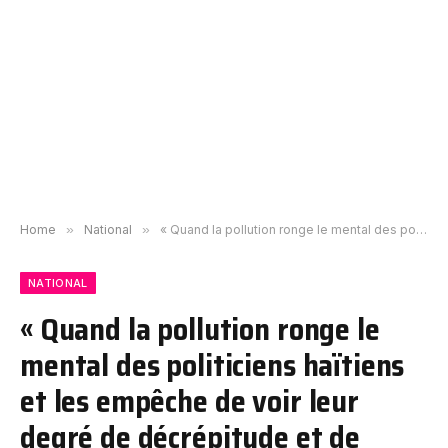
Home
»
National
»
« Quand la pollution ronge le mental des politiciens haïtiens et les empêche de voir leur degré de décrépitude et de désuétude totales… »
NATIONAL
« Quand la pollution ronge le
mental des politiciens haïtiens
et les empêche de voir leur
degré de décrépitude et de