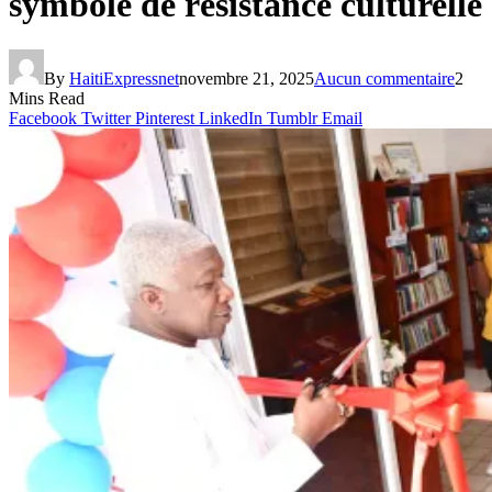
symbole de résistance culturelle
By
HaitiExpressnet
novembre 21, 2025
Aucun commentaire
2
Mins Read
Facebook
Twitter
Pinterest
LinkedIn
Tumblr
Email