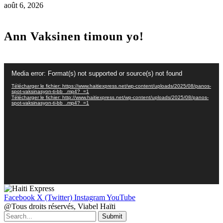
août 6, 2026
Ann Vaksinen timoun yo!
Lecteur
Media error: Format(s) not supported or source(s) not found
vidéo
Télécharger le fichier: https://www.haitiexpress.net/wp-content/uploads/2025/08/panos-
spot-vaksinasyon-ti-bb_.mp4?_=1
Télécharger le fichier: http://www.haitiexpress.net/wp-content/uploads/2025/08/panos-
spot-vaksinasyon-ti-bb_.mp4?_=1
Facebook
X (Twitter)
Instagram
YouTube
@Tous droits réservés, Viabel Haïti
Submit