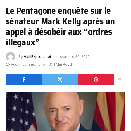
Le Pentagone enquête sur le
sénateur Mark Kelly après un
appel à désobéir aux “ordres
illégaux”
By
HaitiExpressnet
novembre 24, 2025
Aucun commentaire
1 Min Read