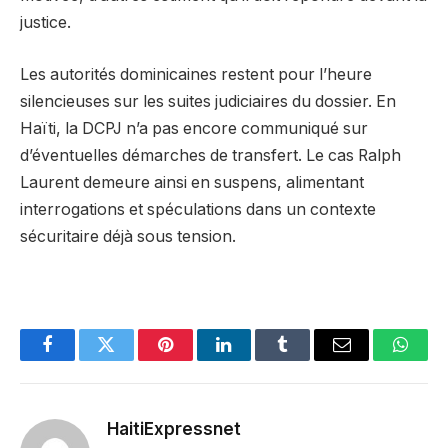
justice.
Les autorités dominicaines restent pour l’heure
silencieuses sur les suites judiciaires du dossier. En
Haïti, la DCPJ n’a pas encore communiqué sur
d’éventuelles démarches de transfert. Le cas Ralph
Laurent demeure ainsi en suspens, alimentant
interrogations et spéculations dans un contexte
sécuritaire déjà sous tension.
Facebook
Twitter
Pinterest
LinkedIn
Tumblr
Email
Whats
HaitiExpressnet