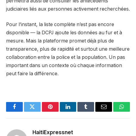
permettra aussi de consulter les antécédents
judiciaires liés aux personnes activement recherchées.
Pour l’instant, la liste complète n’est pas encore
disponible — la DCPJ ajoute les données au fur et à
mesure. Mais la plateforme promet déjà plus de
transparence, plus de rapidité et surtout une meilleure
collaboration entre la police et la population. Un pas
important dans un contexte où chaque information
peut faire la différence.
Facebook
Twitter
Pinterest
LinkedIn
Tumblr
Email
Whats
HaitiExpressnet