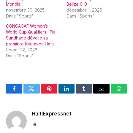
Mondial !
Belize 9-0
novembre 30, 2025
décembre 1, 2025
Dans "Sports"
Dans "Sports"
CONCACAF Women’s
World Cup Qualifiers : Pia
Sundhage dévoile sa
première liste avec Haïti
février 22, 2026
Dans "Sports"
Facebook
Twitter
Pinterest
LinkedIn
Tumblr
Email
Whats
HaitiExpressnet
Website