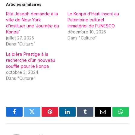
Articles similaires
Rita Joseph demande à la
Le Konpa d’Haïti inscrit au
ville de New York
Patrimoine culturel
d’instituer une ‘Journée du
immatériel de l’UNESCO
Konpa’
décembre 10, 2025
juillet 27, 2025
Dans "Culture"
Dans "Culture"
La bière Prestige à la
recherche d’un nouveau
souffle pour le konpa
octobre 3, 2024
Dans "Culture"
Facebook
Twitter
Pinterest
LinkedIn
Tumblr
Email
Whats