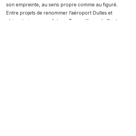
son empreinte, au sens propre comme au figuré.
Entre projets de renommer l’aéroport Dulles et
plaisanteries sur un futur « Trump Kennedy Center »,
le président continue de déployer sa marque jusque
dans les murs de Washington.
Facebook
Twitter
Pinterest
LinkedIn
Tumblr
Email
Whats
HaitiExpressnet
Website
RELATED
POSTS