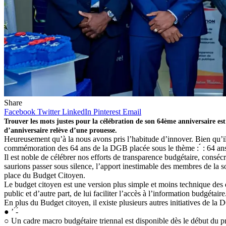
Share
Facebook
Twitter
LinkedIn
Pinterest
Email
Trouver les mots justes pour la célébration de son 64ème anniversaire es
d’anniversaire relève d’une prouesse.
Heureusement qu’à la nous avons pris l’habitude d’innover. Bien qu’il 
commémoration des 64 ans de la DGB placée sous le thème : ́́ : 64 ans
Il est noble de célébrer nos efforts de transparence budgétaire, consé
saurions passer sous silence, l’apport inestimable des membres de la s
place du Budget Citoyen.
Le budget citoyen est une version plus simple et moins technique des 
public et d’autre part, de lui faciliter l’accès à l’information budgétaire
En plus du Budget citoyen, il existe plusieurs autres initiatives de la
● ’ ́-́
○ Un cadre macro budgétaire triennal est disponible dès le début du p