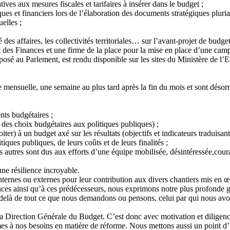
ives aux mesures fiscales et tarifaires à insérer dans le budget ;
ues et financiers lors de l’élaboration des documents stratégiques pluria
elles ;
des affaires, les collectivités territoriales… sur l’avant-projet de budget
 des Finances et une firme de la place pour la mise en place d’une ca
posé au Parlement, est rendu disponible sur les sites du Ministère de l
e mensuelle, une semaine au plus tard après la fin du mois et sont déso
nts budgétaires ;
des choix budgétaires aux politiques publiques) ;
r) à un budget axé sur les résultats (objectifs et indicateurs traduisant 
ques publiques, de leurs coûts et de leurs finalités ;
s autres sont dus aux efforts d’une équipe mobilisée, désintéressée,coura
ne résilience incroyable.
internes ou externes pour leur contribution aux divers chantiers mis en
ances ainsi qu’à ces prédécesseurs, nous exprimons notre plus profonde
-delà de tout ce que nous demandons ou pensons, celui par qui nous avon
a Direction Générale du Budget. C’est donc avec motivation et diligence
s à nos besoins en matière de réforme. Nous mettons aussi un point d’h