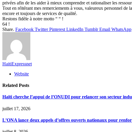
privées afin de les aider à mieux comprendre et rationaliser les ressour
Tout en réitérant mes remerciements à vous, valeureux personnel de la
encore et toujours de services de qualité.
Restons fidèle à notre motto “ “ !
64 !
Share.
Facebook
Twitter
Pinterest
LinkedIn
Tumblr
Email
WhatsApp
HaitiExpressnet
Website
Related
Posts
Haïti cherche l’appui de l’ONUDI pour relancer son secteur indus
juillet 17, 2026
L’ONA lance deux appels d’offres ouverts nationaux pour renforce
juillet 8, 2026