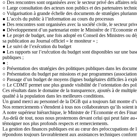
○ Des rencontres sont organisées avec le secteur privé des affaires relat
○ Large consultation des acteurs non publics et des partenaires techniq
○ Vulgarisation à grande échelle des documents de stratégies pluriannu
● L’accès du public à l’information au cours du processus
● Des rencontres sont organisées avec la société civile, le secteur privé 
● Développement d’un partenariat entre le Ministère de l’Economie et
● Le projet de budget, une fois adopté en Conseil des Ministres ou dé
sa publication au Journal officiel « le moniteur » ;
● Le suivi de l’exécution du budget
● Les rapports sur l’exécution du budget sont disponibles sur une bas
publiques ;
● :
○ Présentation des stratégies des politiques publiques dans les docume
○ Présentation du budget par missions et par programmes (association 
○ Passage d’un budget de moyens (lignes budgétaires difficiles à exploite
○ Le CDMT permet une plus grande visibilité de l’orientation des politi
Ces résultats dans le domaine de la transparence, ajoutés à de multiple
qualité à la population dans les meilleures conditions.
Un grand merci au personnel de la DGB qui a toujours fait montre d’u
Nos remerciements s’étendent à tous nos collaborateurs qu’ils soient 
A notre supérieur hiérarchique, le Ministre de l’Economie et des Fin
Au-delà de tout, nous nous prosternons devant celui qui peut faire au
témoigner nos plus profonds respects et remerciements.
La gestion des finances publiques est au cœur des préoccupations de l
répondons toujours favorablement aux assistances techniques conforme