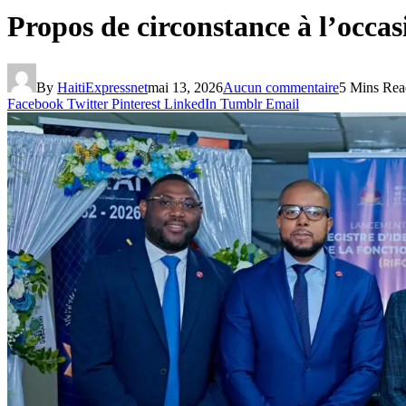
Propos de circonstance à l’occa
By
HaitiExpressnet
mai 13, 2026
Aucun commentaire
5 Mins Rea
Facebook
Twitter
Pinterest
LinkedIn
Tumblr
Email