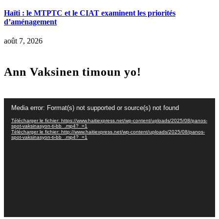
Haïti : le MTPTC et le CIAT examinent les priorités
d’aménagement
août 7, 2026
Ann Vaksinen timoun yo!
Lecteur
Media error: Format(s) not supported or source(s) not found
vidéo
Télécharger le fichier: https://www.haitiexpress.net/wp-content/uploads/2025/08/panos-
spot-vaksinasyon-ti-bb_.mp4?_=1
Télécharger le fichier: http://www.haitiexpress.net/wp-content/uploads/2025/08/panos-
spot-vaksinasyon-ti-bb_.mp4?_=1