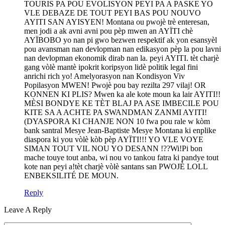
TOURIS PA POU EVOLISYON PEYI PA A PASKE YO
VLE DEBAZE DE TOUT PEYI BAS POU NOUVO
AYITI SAN AYISYEN! Montana ou pwojè trè enteresan,
men jodi a ak avni avni pou pèp mwen an AYÏTI chè
AYÏBOBO yo nan pi gwo bezwen respektif ak yon esansyèl
pou avansman nan devlopman nan edikasyon pèp la pou lavni
nan devlopman ekonomik dirab nan la. peyi AYITI. tèt charjè
gang vòlè mantè ipokrit koripsyon lidè politik legal fini
anrichi rich yo! Amelyorasyon nan Kondisyon Viv
Popilasyon MWEN! Pwojè pou bay rezilta 297 vilaj! OR
KONNEN KI PLIS? Mwen ka ale kote moun ka lair AYITI!!
MÈSI BONDYE KE TÈT BLAJ PA ASE IMBECILE POU
KITE SA A ACHTE PA SWANDMAN ZANMI AYITI!
(DYASPORA KI CHANJE NON 10 fwa pou rale w kòm
bank santral Mesye Jean-Baptiste Mesye Montana ki enplike
diaspora ki you vòlè kòb pèp AYÏTI!!! YO VLE VOYE
SIMAN TOUT VIL NOU YO DESANN !??Wi!Pi bon
mache touye tout anba, wi nou vo tankou fatra ki pandye tout
kote nan peyi a!tèt charjè vòlè santans san PWOJÈ LOLL
ENBEKSILITÉ DE MOUN.
Reply
Leave A Reply