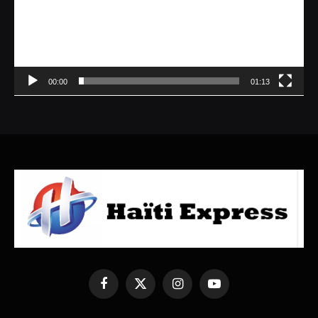
00:00
01:13
Facebook
X
Instagram
YouTube
(Twitter)