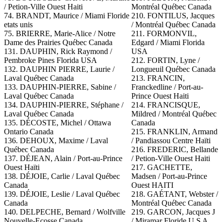
/ Petion-Ville Ouest Haiti
Montréal Québec Canada
74. BRANDT, Maurice / Miami Floride
210. FONTILUS, Jacques
etats unis
/ Montréal Québec Canada
75. BRIERRE, Marie-Alice / Notre
211. FORMONVIL,
Dame des Prairies Québec Canada
Edgard / Miami Florida
131. DAUPHIN, Rick Raymond /
USA
Pembroke Pines Florida USA
212. FORTIN, Lyne /
132. DAUPHIN PIERRE, Laurie /
Longueuil Québec Canada
Laval Québec Canada
213. FRANCIN,
133. DAUPHIN-PIERRE, Sabine /
Franckedline / Port-au-
Laval Québec Canada
Prince Ouest Haiti
134. DAUPHIN-PIERRE, Stéphane /
214. FRANCISQUE,
Laval Québec Canada
Mildred / Montréal Québec
135. DÉCOSTE, Michel / Ottawa
Canada
Ontario Canada
215. FRANKLIN, Armand
136. DEHOUX, Maxime / Laval
/ Pandiassou Centre Haïti
Québec Canada
216. FREDERIC, Bellande
137. DÉJEAN, Alain / Port-au-Prince
/ Petion-Ville Ouest Haiti
Ouest Haïti
217. GACHETTE,
138. DÉJOIE, Carlie / Laval Québec
Madsen / Port-au-Prince
Canada
Ouest HAITI
139. DÉJOIE, Leslie / Laval Québec
218. GAÉTANT, Webster /
Canada
Montréal Québec Canada
140. DELPECHE, Bernard / Wolfville
219. GARCON, Jacques J
Nouvelle-Ecosse Canada
/ Miramar Floride U S A