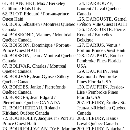
61. BLANCHET, Max / Berkeley
124.
DARBOUZE,
Californie Etats Unis
Laurent / Laval Québec
62. BLOT, Edouard / Port-au-prince
Canada
Ouest Haiti
125. DARGUSTE, Garnel
63. BOIS, Sébastien / Montreal Quebec
/ Pétion-Ville Ouest HAITI
Canada
126. DARGUSTE, Pierre-
64. BOISROND, Vianney / Montréal
Renaud / Bruxelles
Québec Canada
Belgique
65. BOISSON, Dominique / Port-au-
127. DARIUS, Venus /
Prince Ouest HAITI
Port-au-Prince Ouest Haiti
66. BOISSON, Jean / Montréal Québec
128. DAUPHIN, Enola /
Canada
Pembroke Pines Florida
67. BOLIVAR, Charles / Montreal
USA
Quebec Canada
129. DAUPHIN, Jean-
68. BOLIVAR, Jean-Gynse / Sillery
Raymond / Pembroke
Québec Canada
Pines Florida USA
69. BORDES, Janko / Pierrefonds
130. DAUPHIN, Jessica-
Québec Canada
Lise / Pembroke Pines
70. BORDES, Jean Edgard /
Florida USA
Pierrefonds Quebec CANADA
207. FLEURY, Émile / St-
71. BOUCHEREAU, Roland /
Jean-sur-Richelieu Québec
Kirkland Québec Canada
Canada
72. BOURJOLLY, Jacques Jr / Port-au-
208. FLEURY, Hans /
Prince Ouest Haiti
Laval Québec Canada
73. BOURJOLLY-CANTAVE, Martine
209. FLEURY, Natacha /