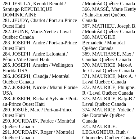
280. JESULA, Kenold Renold /
/ Montréal Québec Canada
Santiago REPUBLIQUE
366. MASSÉ, Marie Kettly
DOMINICAINE
/ Saint-Hubert Québec
281.
JEUDY, Charlot / Port-au-Prince
Canada
Ouest Haiti
367. MATHIEU, Joseph B.
282. JEUNE, Marie-Yvette / Laval
/ Montréal Québec Canada
Québec Canada
368. MAUGILE,
283. JOSEPH, André / Port-au-Prince
Bernadette / Montréal
Ouest Haïti
Québec Canada
284. JOSEPH, André Lafontant /
369. MAURASSE, Max /
Pétion-Ville Ouest Haïti
Candiac Québec Canada
285. JOSEPH, Anselm / Wellington
370. MAURICE, Max-A
Florida USA
Jr. / Laval Québec Canada
286. JOSEPH, Claudja / Montréal
371. MAURICE, Max-A. /
Québec Canada
Laval Québec Canada
287. JOSEPH, Nicole / Miami Floride
372. MAURICE, Philippe-
USA
R / Laval Québec Canada
288. JOSEPH, Richard Sylvain / Port-
373. MAURICE, Ralp-B /
au-Prince Ouest Haïti
Laval Québec Canada
289. JOSUÉ, Marc / Port-au-Prince
374. MAURICE, Yolette /
Ouest Haiti
Ste-Dorothée Québec
290. JOURDAIN, Patrice / Montréal
Canada
Québec Canada
375.
MAURICE-
291. JOURDAIN, Roger / Montréal
LEGAGNEUR, Ruth /
Québec Canada
Chomedey Québec Canada