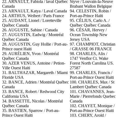
22. ARNAULT, Fabiola / laval Québec
Styve / Louvain-la-Neuve
Canada
Brabant Wallon Belgique
23. ARNAULT, Katya / Laval Canada
94. CELESTIN, Robin /
24. ARTHUS, Weibert / Paris France
Port-au-Prince Haïti
25. AUDANT, Lionel / Loretteville
95.
CÉLIUS, Carlo A. /
Québec Canada
Québec Québec Canada
26. AUGUSTE, Sabine / Canada
96. CÉSAR, Hervey /
27. AUGUSTIN, Eadwig / Montréal
Ocean Township New
Québec Canada
Jersey USA
28. AUGUSTIN, Guy Hollie / Port-au-
97. CHAMPIOT, Christian
Prince ouest Haiti
/ GRASSE 06 FRANCE
29. AURÉLIEN, Yvon / Montréal
98. CHARLES, Alix /
Québec Canada
1747 Venflor Ct. Wake
30. AZER VENUS, Antoine / Petion-
Forest North Carolina US.
Ville Ouest Haiti
27587
31.
BALTHAZAR, Margareth / Miami
99.
CHARLES, Francis /
Floride USA
Port-au-Prince Ouest Haiti
32. BANCE, Adrien / Montréal Québec
100. CHARLES, Max / St
Canada
Lambert Québec Canada
33. BANCE, Robert / Redwood City
101. CHAVANNES, Jean-
California USA
Marie / Pierrefonds Quebec
34.
BASSETTE, Nicolas / Montréal
Canada
Québec Canada
102. CHAYET, Monique /
35. BASTIEN, Sparrow / Port-au-
Port-au-Prince Ouest Haiti
Prince Ouest Haïti
103.
CHERY, Arold /