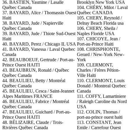
36. BASTIEN, Yasmine / Lasalle
Brooklyn New York USA
Québec Canada
104. CHÉRY, Milot / Laval
37. BAYARD, Alice / Thomassin Ouest
Québec CANADA
Haiti
105. CHERY, Reynold /
38. BAYARD, Jude / Napierville
Delray Beach Florida usa
Québec Canada
106. CHERY, Sheila /
39. BAYARD, Jude / Thiote Sud-Ouest
Naples Floride USA
Haiti
107.
CHICOYE, Jean /
40. BAYARD, Perez / Chicago IL USA
Port-au-Prince Haiti
41.
BAYARD, Vanessa / Laval Quebec
108. CHRISPHONTE,
Canada
Gerard / New-York New-
42.
BEAUBOEUF, Gertrude / Port-au-
York
Prince Ouest HAITI
109. CLERMONT,
43. BEAUBRUN, Ronald / Québec
Charles / Frères Pétion-
Québec Canada
Ville Haïti
44. BEAULIEU, Betty / Montréal
110. CLERMONT, Louis
Québec Canada
Donald / Montreal Quebec
45. BEAULIEU, Cesca / Saint-Jeannet
Canada
Alpes Maritimes FRANCE
111.
COFFY, Lamartiniere
46. BEAULIEU, Fabrice / Montréal
/ Raleigh Caroline du Nord
Québec Canada
USA
47. BEAULIEU, Guichard / Port-au-
112. COLIN, Thomas /
Prince Ouest HAITI
port-au-prince ouest haiti
48. BÉLIZAIRE, Claude / Trois-
113. CONSTANT, Jean
Rivières Québec Canada
Emile / Carrefour Ouest