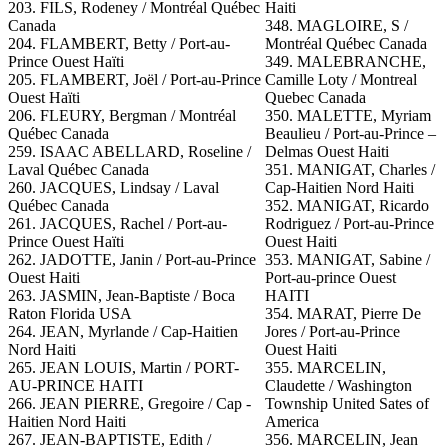
203. FILS, Rodeney / Montréal Québec
Haiti
Canada
348. MAGLOIRE, S /
204. FLAMBERT, Betty / Port-au-
Montréal Québec Canada
Prince Ouest Haïti
349. MALEBRANCHE,
205. FLAMBERT, Joël / Port-au-Prince
Camille Loty / Montreal
Ouest Haïti
Quebec Canada
206. FLEURY, Bergman / Montréal
350. MALETTE, Myriam
Québec Canada
Beaulieu / Port-au-Prince –
259. ISAAC ABELLARD, Roseline /
Delmas Ouest Haiti
Laval Québec Canada
351. MANIGAT, Charles /
260. JACQUES, Lindsay / Laval
Cap-Haitien Nord Haiti
Québec Canada
352. MANIGAT, Ricardo
261. JACQUES, Rachel / Port-au-
Rodriguez / Port-au-Prince
Prince Ouest Haïti
Ouest Haiti
262. JADOTTE, Janin / Port-au-Prince
353. MANIGAT, Sabine /
Ouest Haiti
Port-au-prince Ouest
263. JASMIN, Jean-Baptiste / Boca
HAITI
Raton Florida USA
354. MARAT, Pierre De
264. JEAN, Myrlande / Cap-Haitien
Jores / Port-au-Prince
Nord Haiti
Ouest Haiti
265. JEAN LOUIS, Martin / PORT-
355.
MARCELIN,
AU-PRINCE HAITI
Claudette / Washington
266. JEAN PIERRE, Gregoire / Cap -
Township United Sates of
Haitien Nord Haiti
America
267. JEAN-BAPTISTE, Edith /
356. MARCELIN, Jean