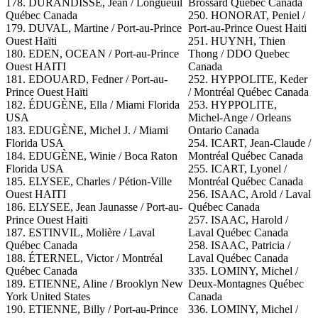
178. DURANDISSE, Jean / Longueuil
Brossard Québec Canada
Québec Canada
250.
HONORAT, Peniel /
179. DUVAL, Martine / Port-au-Prince
Port-au-Prince Ouest Haiti
Ouest Haïti
251. HUYNH, Thien
180. EDEN, OCEAN / Port-au-Prince
Thong / DDO Quebec
Ouest HAITI
Canada
181. EDOUARD, Fedner / Port-au-
252. HYPPOLITE, Keder
Prince Ouest Haïti
/ Montréal Québec Canada
182. ÉDUGÈNE, Ella / Miami Florida
253. HYPPOLITE,
USA
Michel-Ange / Orleans
183. EDUGÈNE, Michel J. / Miami
Ontario Canada
Florida USA
254. ICART, Jean-Claude /
184. EDUGÈNE, Winie / Boca Raton
Montréal Québec Canada
Florida USA
255. ICART, Lyonel /
185. ELYSEE, Charles / Pétion-Ville
Montréal Québec Canada
Ouest HAITI
256. ISAAC, Arold / Laval
186. ELYSEE, Jean Jaunasse / Port-au-
Québec Canada
Prince Ouest Haiti
257. ISAAC, Harold /
187. ESTINVIL, Molière / Laval
Laval Québec Canada
Québec Canada
258. ISAAC, Patricia /
188. ÉTERNEL, Victor / Montréal
Laval Québec Canada
Québec Canada
335. LOMINY, Michel /
189. ETIENNE, Aline / Brooklyn New
Deux-Montagnes Québec
York United States
Canada
190. ETIENNE, Billy / Port-au-Prince
336. LOMINY, Michel /