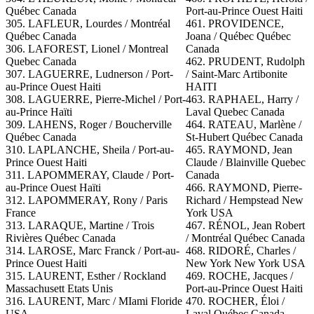
Québec Canada
Port-au-Prince Ouest Haiti
305. LAFLEUR, Lourdes / Montréal
461. PROVIDENCE,
Québec Canada
Joana / Québec Québec
306. LAFOREST, Lionel / Montreal
Canada
Quebec Canada
462. PRUDENT, Rudolph
307. LAGUERRE, Ludnerson / Port-
/ Saint-Marc Artibonite
au-Prince Ouest Haiti
HAITI
308. LAGUERRE, Pierre-Michel / Port-
463. RAPHAEL, Harry /
au-Prince Haïti
Laval Quebec Canada
309. LAHENS, Roger / Boucherville
464. RATEAU, Marlène /
Québec Canada
St-Hubert Québec Canada
310. LAPLANCHE, Sheila / Port-au-
465.
RAYMOND, Jean
Prince Ouest Haiti
Claude / Blainville Quebec
311. LAPOMMERAY, Claude / Port-
Canada
au-Prince Ouest Haïti
466. RAYMOND, Pierre-
312. LAPOMMERAY, Rony / Paris
Richard / Hempstead New
France
York USA
313. LARAQUE, Martine / Trois
467.
RÉNOL, Jean Robert
Rivières Québec Canada
/ Montréal Québec Canada
314. LAROSE, Marc Franck / Port-au-
468. RIDORÉ, Charles /
Prince Ouest Haiti
New York New York USA
315. LAURENT, Esther / Rockland
469. ROCHE, Jacques /
Massachusett Etats Unis
Port-au-Prince Ouest Haiti
316. LAURENT, Marc / MIami Floride
470. ROCHER, Éloi /
USA
Laval Québec Canada