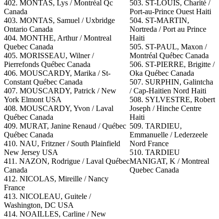
402. MONTAS, Lys / Montréal Qc
503. ST-LOUIS, Charité /
Canada
Port-au-Prince Ouest Haiti
403. MONTAS, Samuel / Uxbridge
504. ST-MARTIN,
Ontario Canada
Nortreda / Port au Prince
404. MONTHE, Arthur / Montreal
Haiti
Quebec Canada
505. ST-PAUL, Maxon /
405. MORISSEAU, Wilner /
Montréal Québec Canada
Pierrefonds Québec Canada
506. ST-PIERRE, Brigitte /
406. MOUSCARDY, Marika / St-
Oka Québec Canada
Constant Québec Canada
507. SURPHIN, Galintcha
407. MOUSCARDY, Patrick / New
/ Cap-Haitien Nord Haiti
York Elmont USA
508. SYLVESTRE, Robert
408. MOUSCARDY, Yvon / Laval
Joseph / Hinche Centre
Québec Canada
Haiti
409. MURAT, Janine Renaud / Québec
509. TARDIEU,
Québec Canada
Emmanuelle / Lederzeele
410.
NAU, Fritzner / South Plainfield
Nord France
New Jersey USA
510. TARDIEU
411. NAZON, Rodrigue / Laval Québec
MANIGAT, K / Montreal
Canada
Quebec Canada
412. NICOLAS, Mireille / Nancy
France
413. NICOLEAU, Guitele /
Washington, DC USA
414. NOAILLES, Carline / New