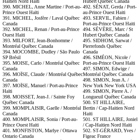
Haitien Nord Haiti
Hubert Québec Canada
390. MICHEL, Anne Martine / Port-au-
492. SÉNAT, Gerda / Port-
Prince Ouest Haïti
au-Prince Ouest Haiti
391. MICHEL, Josfère / Laval Québec
493. SERVIL, Fabien /
Canada
Port-au-Prince Ouest Haiti
392. MICHEL, Renan / Port-au-Prince
494. SÉVÈRE, Marc / St
Ouest Haiti
Hubert Québec Canada
393. MILFORT, Jean-Bonhomme /
495. SIDHOM, Sarwat /
Montréal Québec Canada
Pierrefonds Québec
394. MOCOMBE, Dudley / São Paulo
Canada
SP Brésil
496. SIMÉON, Nicole /
395. MOISE, Carlo / Montréal Québec
Port-au-Prince Ouest Haïti
Canada
497.
SIMON, Edwige /
396. MOÏSE, Claude / Montréal Québec
Montréal Québec Canada
Canada
498. SIMON, Jean A. /
397. MOÏSE, Manuel / Port-au-Prince
New York New York USA
Haïti
499.
SIMON, Pierre A. /
398. MOISSET, Jean-J. / Sainte Foy
Longueuil Québec Canada
Québec Canada
500. ST HILLAIRE,
399. MOMPLAISIR, Gaelle / Montréal
Bertin / Cap-Haitien Nord
Canada
Haiti
400. MOMPLAISIR, Sonia / Port-au-
501. ST HILLAIRE, Joniel
Prince Ouest Haiti
/ Cap-Haitien Nord Haiti
401. MONFISTON, Marlye / Ottawa
502. ST-GÉRARD, Yves /
Ontario Canada
Figeac France