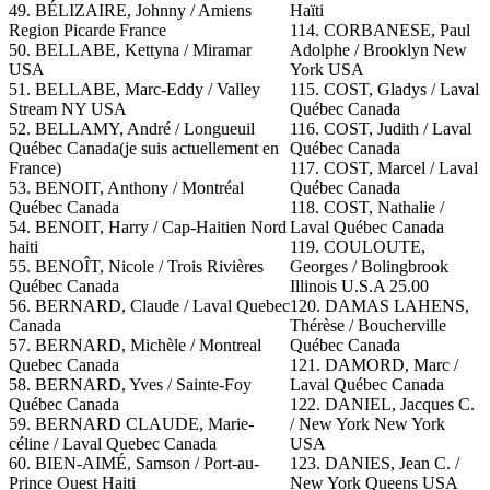
49. BÉLIZAIRE, Johnny / Amiens
Haïti
Region Picarde France
114.
CORBANESE, Paul
50. BELLABE, Kettyna / Miramar
Adolphe / Brooklyn New
USA
York USA
51. BELLABE, Marc-Eddy / Valley
115. COST, Gladys / Laval
Stream NY USA
Québec Canada
52. BELLAMY, André / Longueuil
116. COST, Judith / Laval
Québec Canada(je suis actuellement en
Québec Canada
France)
117. COST, Marcel / Laval
53. BENOIT, Anthony / Montréal
Québec Canada
Québec Canada
118. COST, Nathalie /
54. BENOIT, Harry / Cap-Haitien Nord
Laval Québec Canada
haiti
119. COULOUTE,
55. BENOÎT, Nicole / Trois Rivières
Georges / Bolingbrook
Québec Canada
Illinois U.S.A 25.00
56. BERNARD, Claude / Laval Quebec
120.
DAMAS LAHENS,
Canada
Thérèse / Boucherville
57. BERNARD, Michèle / Montreal
Québec Canada
Quebec Canada
121. DAMORD, Marc /
58. BERNARD, Yves / Sainte-Foy
Laval Québec Canada
Québec Canada
122.
DANIEL, Jacques C.
59. BERNARD CLAUDE, Marie-
/ New York New York
céline / Laval Quebec Canada
USA
60. BIEN-AIMÉ, Samson / Port-au-
123. DANIES, Jean C. /
Prince Ouest Haiti
New York Queens USA