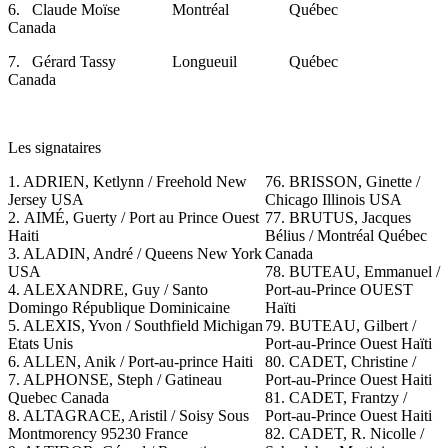
6. Claude Moïse Montréal Québec
Canada
7. Gérard Tassy Longueuil Québec
Canada
Les signataires
1. ADRIEN, Ketlynn / Freehold New
76. BRISSON, Ginette /
Jersey USA
Chicago Illinois USA
2.
AIMÉ, Guerty / Port au Prince Ouest
77. BRUTUS, Jacques
Haiti
Bélius / Montréal Québec
3. ALADIN, André / Queens New York
Canada
USA
78. BUTEAU, Emmanuel /
4. ALEXANDRE, Guy / Santo
Port-au-Prince OUEST
Domingo République Dominicaine
Haïti
5. ALEXIS, Yvon / Southfield Michigan
79. BUTEAU, Gilbert /
Etats Unis
Port-au-Prince Ouest Haïti
6. ALLEN, Anik / Port-au-prince Haiti
80. CADET, Christine /
7. ALPHONSE, Steph / Gatineau
Port-au-Prince Ouest Haiti
Quebec Canada
81. CADET, Frantzy /
8. ALTAGRACE, Aristil / Soisy Sous
Port-au-Prince Ouest Haiti
Montmorency 95230 France
82. CADET, R. Nicolle /