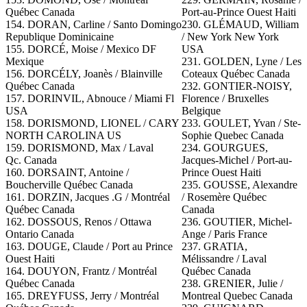
Québec Canada
Port-au-Prince Ouest Haiti
154. DORAN, Carline / Santo Domingo
230. GLÉMAUD, William
Republique Dominicaine
/ New York New York
155. DORCÉ, Moise / Mexico DF
USA
Mexique
231.
GOLDEN, Lyne / Les
156. DORCÉLY, Joanès / Blainville
Coteaux Québec Canada
Québec Canada
232. GONTIER-NOISY,
157. DORINVIL, Abnouce / Miami Fl
Florence / Bruxelles
USA
Belgique
158.
DORISMOND, LIONEL / CARY
233. GOULET, Yvan / Ste-
NORTH CAROLINA US
Sophie Quebec Canada
159. DORISMOND, Max / Laval
234. GOURGUES,
Qc.
Canada
Jacques-Michel / Port-au-
160. DORSAINT, Antoine /
Prince Ouest Haiti
Boucherville Québec Canada
235. GOUSSE, Alexandre
161. DORZIN, Jacques .G / Montréal
/ Rosemère Québec
Québec Canada
Canada
162. DOSSOUS, Renos / Ottawa
236. GOUTIER, Michel-
Ontario Canada
Ange / Paris France
163. DOUGE, Claude / Port au Prince
237. GRATIA,
Ouest Haiti
Mélissandre / Laval
164. DOUYON, Frantz / Montréal
Québec Canada
Québec Canada
238. GRENIER, Julie /
165. DREYFUSS, Jerry / Montréal
Montreal Quebec Canada