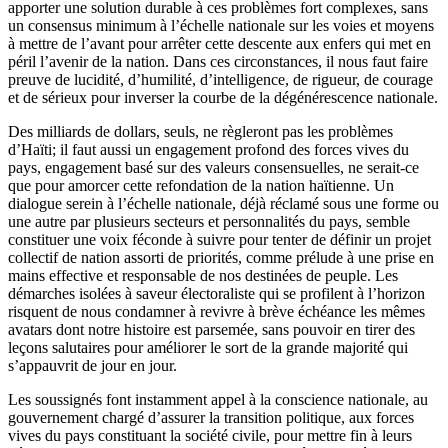
apporter une solution durable à ces problèmes fort complexes, sans
un consensus minimum à l’échelle nationale sur les voies et moyens
à mettre de l’avant pour arrêter cette descente aux enfers qui met en
péril l’avenir de la nation. Dans ces circonstances, il nous faut faire
preuve de lucidité, d’humilité, d’intelligence, de rigueur, de courage
et de sérieux pour inverser la courbe de la dégénérescence nationale.
Des milliards de dollars, seuls, ne règleront pas les problèmes
d’Haïti; il faut aussi un engagement profond des forces vives du
pays, engagement basé sur des valeurs consensuelles, ne serait-ce
que pour amorcer cette refondation de la nation haïtienne. Un
dialogue serein à l’échelle nationale, déjà réclamé sous une forme ou
une autre par plusieurs secteurs et personnalités du pays, semble
constituer une voix féconde à suivre pour tenter de définir un projet
collectif de nation assorti de priorités, comme prélude à une prise en
mains effective et responsable de nos destinées de peuple. Les
démarches isolées à saveur électoraliste qui se profilent à l’horizon
risquent de nous condamner à revivre à brève échéance les mêmes
avatars dont notre histoire est parsemée, sans pouvoir en tirer des
leçons salutaires pour améliorer le sort de la grande majorité qui
s’appauvrit de jour en jour.
Les soussignés font instamment appel à la conscience nationale, au
gouvernement chargé d’assurer la transition politique, aux forces
vives du pays constituant la société civile, pour mettre fin à leurs