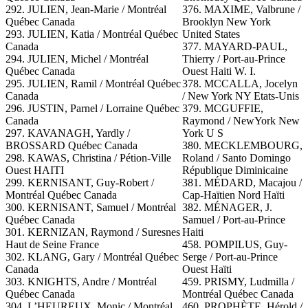
292. JULIEN, Jean-Marie / Montréal
376. MAXIME, Valbrune /
Québec Canada
Brooklyn New York
293. JULIEN, Katia / Montréal Québec
United States
Canada
377.
MAYARD-PAUL,
294. JULIEN, Michel / Montréal
Thierry / Port-au-Prince
Québec Canada
Ouest Haiti W. I.
295. JULIEN, Ramil / Montréal Québec
378.
MCCALLA, Jocelyn
Canada
/ New York NY Etats-Unis
296. JUSTIN, Parnel / Lorraine Québec
379. MCGUFFIE,
Canada
Raymond / NewYork New
297. KAVANAGH, Yardly /
York U S
BROSSARD Québec Canada
380.
MECKLEMBOURG,
298. KAWAS, Christina / Pétion-Ville
Roland / Santo Domingo
Ouest HAITI
République Diminicaine
299. KERNISANT, Guy-Robert /
381. MÉDARD, Macajou /
Montréal Québec Canada
Cap-Haïtien Nord Haïti
300. KERNISANT, Samuel / Montréal
382. MÉNAGER, J.
Québec Canada
Samuel / Port-au-Prince
301. KERNIZAN, Raymond / Suresnes
Haiti
Haut de Seine France
458. POMPILUS, Guy-
302. KLANG, Gary / Montréal Québec
Serge / Port-au-Prince
Canada
Ouest Haïti
303. KNIGHTS, Andre / Montréal
459. PRISMY, Ludmilla /
Québec Canada
Montréal Québec Canada
304. L’HEUREUX, Monic / Montréal
460. PROPHÈTE, Hérold /