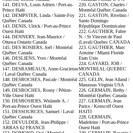
141. DELVA, Louis Adrien / Port-au-
220. GASTON, Charles /
Prince Haïti
Montréal Québec Canada
142. DEMPSTER, Linda / Sainte-Foy
221. GASTON, Rivelino /
Québec Canada
Santo Domingo
143. DENIS, Ulrick / Port-au-Prince
République Dominicaine
Ouest Haiti
222. GAUTHIER, Fabre
144. DENNERY, Jean-Maurice /
N. / St Vincent de Paul
Ottawa Ontario Canada
(Laval) Quebec CANADA
145. DES ROSIERS, Joël / Montréal
223. GAUTHIER, Marc
Québec Canada
Antoine / Miami Floride
146. DESLIENS, Yves / Montréal
Etats Unis
Québec Canada
224. GAYARD, JOB /
147. DESRAMEAUX, Anne-Gracieuse
MONTREAL QUEBEC
/ Laval Québec Canada
CANADA
148. DESROCHES, Pascale / Montréal
225. GELIN, Jean Alland /
Québec Canada
Manassas Virginia USA
149. DESROCHES, Rosny / Pétion-
226. GERMAIN, Bethy /
Ville Ouest Haïti
Montréal Québec Canada
150. DESROSIERS, Wislande A. /
227. GERMAIN, Jean
Port-au-Prince Ouest Haïti
Parice / Kenscoff Ouest
151. DESSOURCES, Samuel / Laval
HAITI
Québec Canada
228. GERMAIN,
152. DEVULDER, Jean-Philippe /
Madeleine / Port-au-Prince
ARRAS 62 FRANCE
Ouest Haiti
153. DOMOND, Osé / Montréal
229.
GERMAIN, Rosanie /