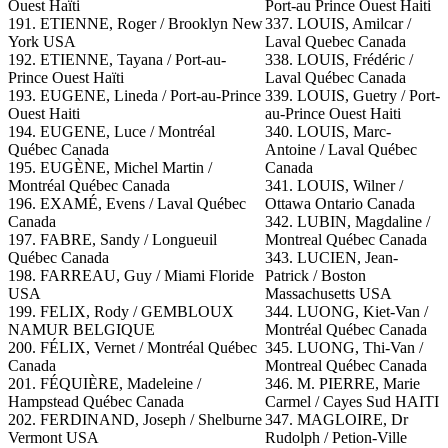
Ouest Haïti
Port-au Prince Ouest Haiti
191. ETIENNE, Roger / Brooklyn New
337. LOUIS, Amilcar /
York USA
Laval Quebec Canada
192. ETIENNE, Tayana / Port-au-
338. LOUIS, Frédéric /
Prince Ouest Haïti
Laval Québec Canada
193. EUGENE, Lineda / Port-au-Prince
339. LOUIS, Guetry / Port-
Ouest Haiti
au-Prince Ouest Haiti
194. EUGENE, Luce / Montréal
340. LOUIS, Marc-
Québec Canada
Antoine / Laval Québec
195. EUGÈNE, Michel Martin /
Canada
Montréal Québec Canada
341. LOUIS, Wilner /
196. EXAMÉ, Evens / Laval Québec
Ottawa Ontario Canada
Canada
342. LUBIN, Magdaline /
197. FABRE, Sandy / Longueuil
Montreal Québec Canada
Québec Canada
343. LUCIEN, Jean-
198. FARREAU, Guy / Miami Floride
Patrick / Boston
USA
Massachusetts USA
199. FELIX, Rody / GEMBLOUX
344. LUONG, Kiet-Van /
NAMUR BELGIQUE
Montréal Québec Canada
200. FÉLIX, Vernet / Montréal Québec
345. LUONG, Thi-Van /
Canada
Montreal Québec Canada
201. FÉQUIÈRE, Madeleine /
346. M. PIERRE, Marie
Hampstead Québec Canada
Carmel / Cayes Sud HAITI
202. FERDINAND, Joseph / Shelburne
347. MAGLOIRE, Dr
Vermont USA
Rudolph / Petion-Ville