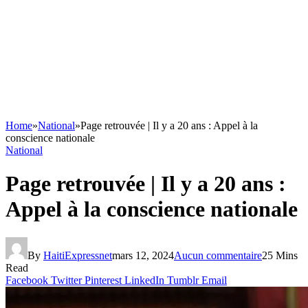
Home
»
National
»
Page retrouvée | Il y a 20 ans : Appel à la
conscience nationale
National
Page retrouvée | Il y a 20 ans :
Appel à la conscience nationale
By
HaitiExpressnet
mars 12, 2024
Aucun commentaire
25 Mins
Read
Facebook
Twitter
Pinterest
LinkedIn
Tumblr
Email