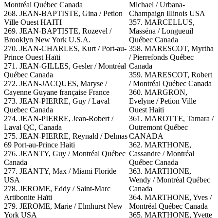
Montréal Québec Canada
Michael / Urbana-
268. JEAN-BAPTISTE, Gina / Petion
Champaign Illinois USA
Ville Ouest HAITI
357.
MARCELLUS,
269. JEAN-BAPTISTE, Rozevel /
Masséna / Longueuil
Brooklyn New York U.S.A.
Québec Canada
270. JEAN-CHARLES, Kurt / Port-au-
358. MARESCOT, Myrtha
Prince Ouest Haïti
/ Pierrefonds Québec
271. JEAN-GILLES, Gesler / Montréal
Canada
Québec Canada
359. MARESCOT, Robert
272. JEAN-JACQUES, Maryse /
/ Montréal Québec Canada
Cayenne Guyane française France
360. MARGRON,
273. JEAN-PIERRE, Guy / Laval
Evelyne / Petion Ville
Quebec Canada
Ouest Haiti
274. JEAN-PIERRE, Jean-Robert /
361. MAROTTE, Tamara /
Laval QC, Canada
Outremont Québec
275. JEAN-PIERRE, Reynald / Delmas
CANADA
69 Port-au-Prince Haiti
362. MARTHONE,
276. JEANTY, Guy / Montréal Québec
Cassandre / Montréal
Canada
Québec Canada
277.
JEANTY, Max / Miami Floride
363. MARTHONE,
USA
Wendy / Montréal Québec
278. JEROME, Eddy / Saint-Marc
Canada
Artibonite Haïti
364. MARTHONE, Yves /
279. JEROME, Marie / Elmhurst New
Montréal Québec Canada
York USA
365. MARTHONE, Yvette