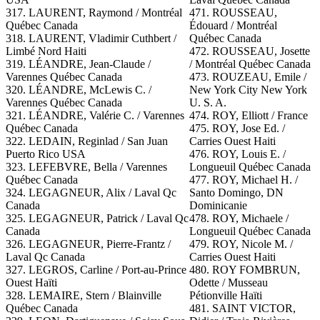
317. LAURENT, Raymond / Montréal
471. ROUSSEAU,
Québec Canada
Édouard / Montréal
318. LAURENT, Vladimir Cuthbert /
Québec Canada
Limbé Nord Haiti
472.
ROUSSEAU, Josette
319. LÉANDRE, Jean-Claude /
/ Montréal Québec Canada
Varennes Québec Canada
473. ROUZEAU, Emile /
320. LÉANDRE, McLewis C. /
New York City New York
Varennes Québec Canada
U. S. A.
321. LÉANDRE, Valérie C. / Varennes
474.
ROY
, Elliott / France
Québec Canada
475. ROY, Jose Ed. /
322. LEDAIN, Reginlad / San Juan
Carries Ouest Haiti
Puerto Rico USA
476. ROY, Louis E. /
323. LEFEBVRE, Bella / Varennes
Longueuil Québec Canada
Québec Canada
477. ROY, Michael H. /
324. LEGAGNEUR, Alix / Laval Qc
Santo Domingo, DN
Canada
Dominicanie
325. LEGAGNEUR, Patrick / Laval Qc
478. ROY, Michaele /
Canada
Longueuil Québec Canada
326. LEGAGNEUR, Pierre-Frantz /
479. ROY, Nicole M. /
Laval Qc Canada
Carries Ouest Haiti
327. LEGROS, Carline / Port-au-Prince
480. ROY FOMBRUN,
Ouest Haïti
Odette / Musseau
328. LEMAIRE, Stern / Blainville
Pétionville Haïti
Québec Canada
481. SAINT VICTOR,