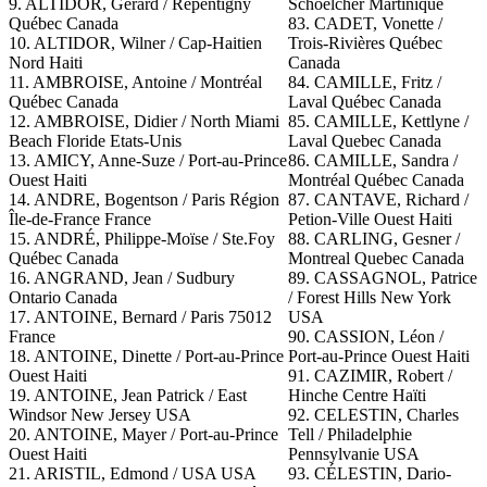
9. ALTIDOR, Gérard / Repentigny
Schoelcher Martinique
Québec Canada
83. CADET, Vonette /
10. ALTIDOR, Wilner / Cap-Haitien
Trois-Rivières Québec
Nord Haiti
Canada
11. AMBROISE, Antoine / Montréal
84. CAMILLE, Fritz /
Québec Canada
Laval Québec Canada
12. AMBROISE, Didier / North Miami
85. CAMILLE, Kettlyne /
Beach Floride Etats-Unis
Laval Quebec Canada
13. AMICY, Anne-Suze / Port-au-Prince
86. CAMILLE, Sandra /
Ouest Haiti
Montréal Québec Canada
14. ANDRE, Bogentson / Paris Région
87. CANTAVE, Richard /
Île-de-France France
Petion-Ville Ouest Haiti
15. ANDRÉ, Philippe-Moïse / Ste.Foy
88.
CARLING, Gesner /
Québec Canada
Montreal Quebec Canada
16. ANGRAND, Jean / Sudbury
89. CASSAGNOL, Patrice
Ontario Canada
/ Forest Hills New York
17. ANTOINE, Bernard / Paris 75012
USA
France
90.
CASSION, Léon /
18. ANTOINE, Dinette / Port-au-Prince
Port-au-Prince Ouest Haiti
Ouest Haiti
91. CAZIMIR, Robert /
19. ANTOINE, Jean Patrick / East
Hinche Centre Haïti
Windsor New Jersey USA
92. CELESTIN, Charles
20. ANTOINE, Mayer / Port-au-Prince
Tell / Philadelphie
Ouest Haiti
Pennsylvanie USA
21. ARISTIL, Edmond / USA USA
93. CÉLESTIN, Dario-