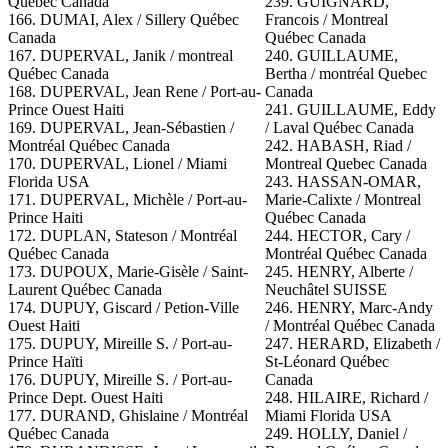
Québec Canada
239. GUIGNARD,
166. DUMAI, Alex / Sillery Québec
Francois / Montreal
Canada
Québec Canada
167. DUPERVAL, Janik / montreal
240. GUILLAUME,
Québec Canada
Bertha / montréal Quebec
168. DUPERVAL, Jean Rene / Port-au-
Canada
Prince Ouest Haiti
241. GUILLAUME, Eddy
169. DUPERVAL, Jean-Sébastien /
/ Laval Québec Canada
Montréal Québec Canada
242. HABASH, Riad /
170. DUPERVAL, Lionel / Miami
Montreal Quebec Canada
Florida USA
243. HASSAN-OMAR,
171. DUPERVAL, Michèle / Port-au-
Marie-Calixte / Montreal
Prince Haiti
Québec Canada
172. DUPLAN, Stateson / Montréal
244. HECTOR, Cary /
Québec Canada
Montréal Québec Canada
173. DUPOUX, Marie-Gisèle / Saint-
245. HENRY, Alberte /
Laurent Québec Canada
Neuchâtel SUISSE
174. DUPUY, Giscard / Petion-Ville
246. HENRY, Marc-Andy
Ouest Haiti
/ Montréal Québec Canada
175. DUPUY, Mireille S. / Port-au-
247. HERARD, Elizabeth /
Prince Haïti
St-Léonard Québec
176. DUPUY, Mireille S. / Port-au-
Canada
Prince Dept. Ouest Haiti
248.
HILAIRE, Richard /
177. DURAND, Ghislaine / Montréal
Miami Florida USA
Québec Canada
249. HOLLY, Daniel /