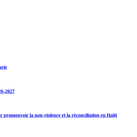
arie
26-2027
r promouvoir la non-violence et la réconciliation en Haïti