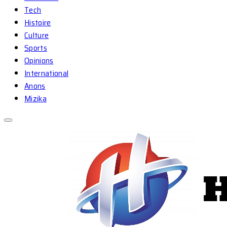
Tech
Histoire
Culture
Sports
Opinions
International
Anons
Mizika