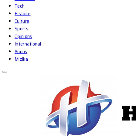
Tech
Histoire
Culture
Sports
Opinions
International
Anons
Mizika