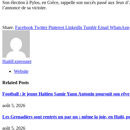
Son élection à Pylos, en Grèce, rappelle son succès passé aux Jeux d’
l’annonce de sa victoire.
Share.
Facebook
Twitter
Pinterest
LinkedIn
Tumblr
Email
WhatsApp
HaitiExpressnet
Website
Related
Posts
Football : le jeune Haïtien Samir Yann Antonin poursuit son rêve
août 5, 2026
Les Grenadiers sont rentrés un par un : même la joie, en Haïti, pe
août 5, 2026